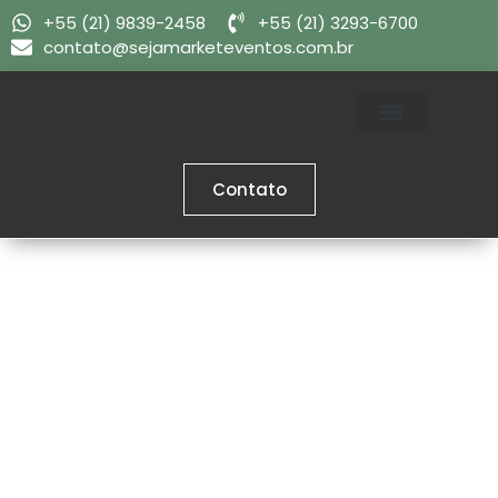
+55 (21) 9839-2458
+55 (21) 3293-6700
contato@sejamarketeventos.com.br
Home 2
Quem Somos
Contato
Sobre Nós