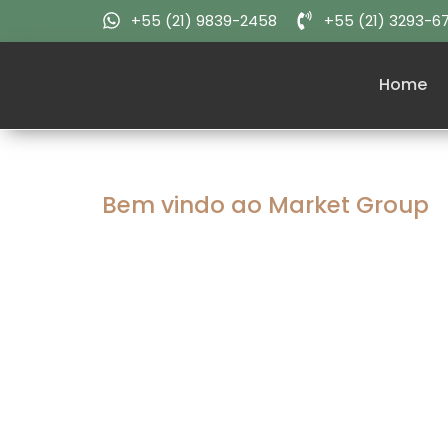
+55 (21) 9839-2458
+55 (21) 3293-6
Home
Bem vindo ao Market Group
Culinária Exc
para Impress
Seu Evento C
Experiência Gastronômica Inesquecíve
Corporativo com Menus Personalizados