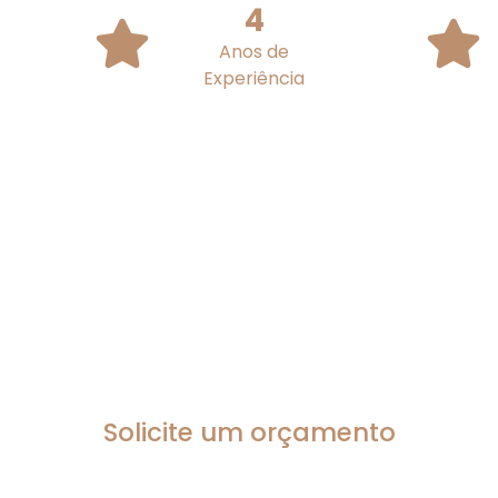
4
Anos de
Experiência
Solicite um orçamento
um orçamento agora e exper